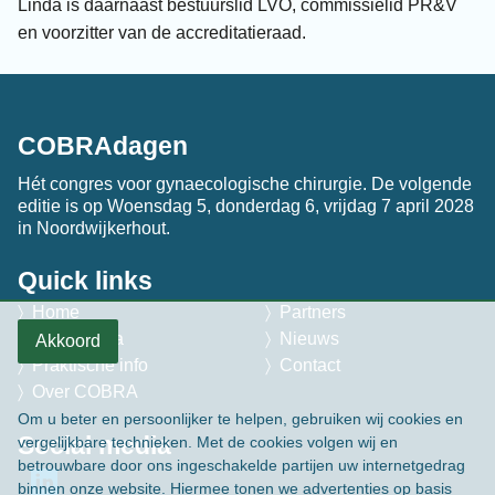
Linda is daarnaast bestuurslid LVO, commissielid PR&V
en voorzitter van de accreditatieraad.
COBRAdagen
Hét congres voor gynaecologische chirurgie. De volgende
editie is op Woensdag 5, donderdag 6, vrijdag 7 april 2028
in Noordwijkerhout.
Quick links
Home
Partners
Programma
Nieuws
Akkoord
Praktische info
Contact
Over COBRA
Om u beter en persoonlijker te helpen, gebruiken wij cookies en
Social media
vergelijkbare technieken. Met de cookies volgen wij en
betrouwbare door ons ingeschakelde partijen uw internetgedrag
binnen onze website. Hiermee tonen we advertenties op basis